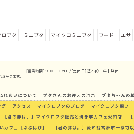
クロブタ
ミニブタ
マイクロミニブタ
フード
エサ
[営業時間] 9:00 〜 17:00 / [定休日] 基本的に年中無休
が助かります。
ふれあいについて
ブタさんのお迎えの流れ
ブタちゃんの
ング
アクセス
マイクロブタのブログ
マイクロブタ用フー
【君の豚は。】マイクロブタ販売と焼き芋カフェ愛知店
【
いカフェ【ぶぶはぴ】
【君の豚は。】愛知縣常滑市一家可