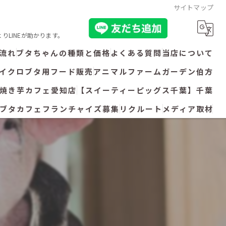
サイトマップ
LINEが助かります。
流れ
ブタちゃんの種類と価格
よくある質問
当店について
イクロブタ用フード販売
アニマルファームガーデン伯方
ブタカフェ
焼き芋カフェ愛知店
【スイーティーピッグス千葉】千葉
お預かり
ブタカフェフランチャイズ募集
リクルート
メディア取材
直接販売
トレーニング