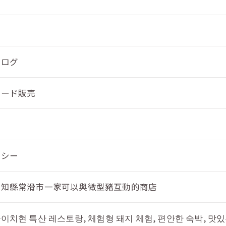
ブログ
フード販売
リシー
愛知縣常滑市一家可以與微型豬互動的商店
치현 특산 레스토랑, 체험형 돼지 체험, 편안한 숙박, 맛