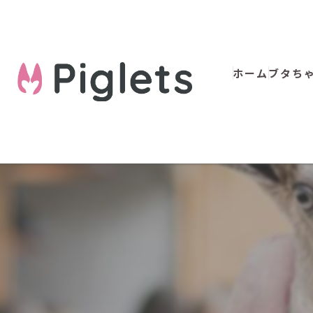
ホーム
ブタち