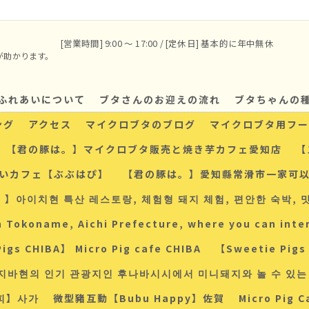
[営業時間] 9:00 〜 17:00 / [定休日] 基本的に年中無休
が助かります。
ふれあいについて
ブタさんのお迎えの流れ
ブタちゃんの
ング
アクセス
マイクロブタのブログ
マイクロブタ用フー
【君の豚は。】マイクロブタ販売と焼き芋カフェ愛知店
【
いカフェ【ぶぶはぴ】
【君の豚は。】愛知縣常滑市一家可
】아이치현 특산 레스토랑, 체험형 돼지 체험, 편안한 숙박, 
koname, Aichi Prefecture, where you can intera
igs CHIBA】 Micro Pig cafe CHIBA
【Sweetie Pig
IBA】지바현의 인기 관광지인 후나바시시에서 미니돼지와 놀 수 있
피】사가
微型豬互動【Bubu Happy】佐賀
Micro Pig