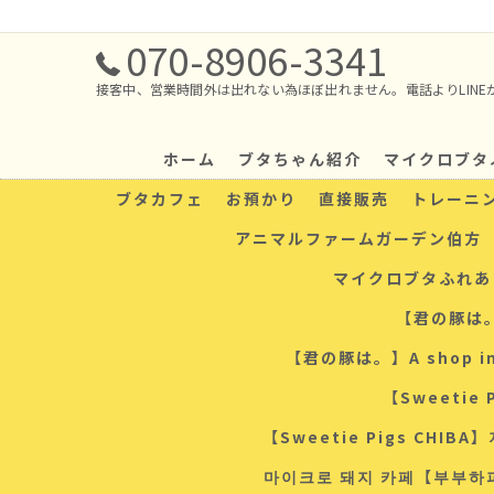
070-8906-3341
接客中、営業時間外は出れない為ほぼ出れません。電話よりLINE
ホーム
ブタちゃん紹介
マイクロブタ
ブタカフェ
お預かり
直接販売
トレーニ
アニマルファームガーデン伯方
マイクロブタふれあ
【君の豚は。
【君の豚は。】A shop in To
【Sweetie P
【Sweetie Pigs CH
마이크로 돼지 카페【부부하