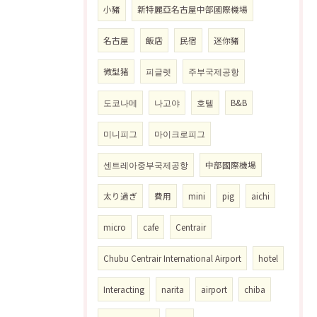
小豬
新特麗亞名古屋中部國際機場
名古屋
飯店
民宿
迷你豬
微型猪
피글렛
주부국제공항
도코나메
나고야
호텔
B&B
미니피그
마이크로피그
센트레아중부국제공항
中部國際機場
太り過ぎ
費用
mini
pig
aichi
micro
cafe
Centrair
Chubu Centrair International Airport
hotel
Interacting
narita
airport
chiba