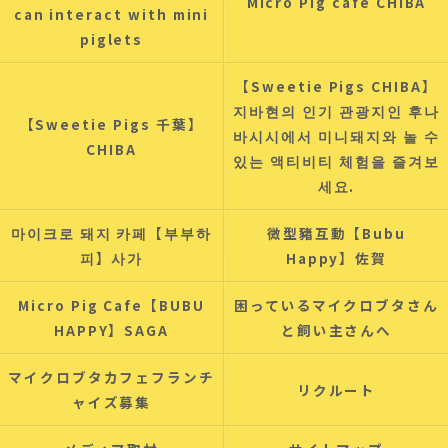
Micro Pig cafe CHIBA
can interact with mini
piglets
【Sweetie Pigs CHIBA】
지바현의 인기 관광지인 후나
【Sweetie Pigs 千葉】
바시시에서 미니돼지와 놀 수
CHIBA
있는 액티비티 체험을 즐겨보
세요.
마이크로 돼지 카페【부부하
微型豬互動【Bubu
피】사가
Happy】佐賀
Micro Pig Cafe【BUBU
困っているマイクロブタさん
HAPPY】SAGA
と飼い主さんへ
マイクロブタカフェフランチ
リクルート
ャイズ募集