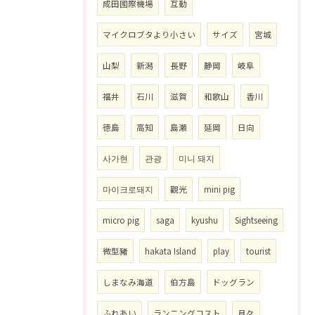
成田國際機場
互動
マイクロブタより小さい
サイズ
宮城
山梨
新潟
長野
静岡
岐阜
福井
石川
滋賀
和歌山
香川
徳島
高知
島瀬
延岡
日向
사가현
관광
미니 돼지
마이크로돼지
觀光
mini pig
micro pig
saga
kyushu
Sightseeing
微型豬
hakata Island
play
tourist
しまなみ海道
伯方島
ドッグラン
ふれあい
ランニングコスト
月々