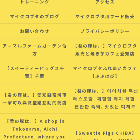
トレーニング
アクセス
マイクロブタのブログ
マイクロブタ用フード販売
お問い合わせ
プライバシーポリシー
アニマルファームガーデン伯
【君の豚は。】マイクロブタ
方
販売と焼き芋カフェ愛知店
【スイーティーピッグス千
マイクロブタふれあいカフェ
葉】千葉
【ぶぶはぴ】
【君の豚は。】아이치현 특산
【君の豚は。】愛知縣常滑市
레스토랑, 체험형 돼지 체험,
一家可以與微型豬互動的商店
편안한 숙박, 맛있는 디저트
【君の豚は。】A shop in
Tokoname, Aichi
【Sweetie Pigs CHIBA】
Prefecture, where you