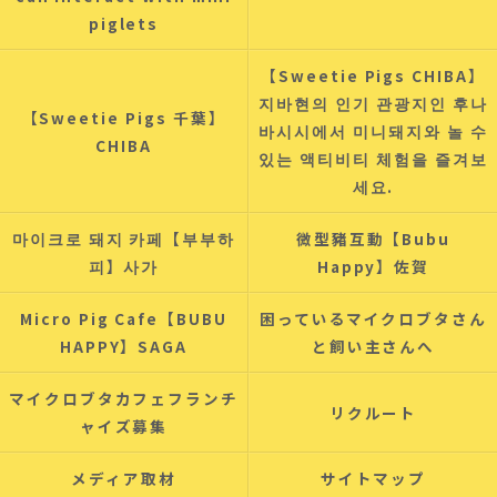
piglets
【Sweetie Pigs CHIBA】
지바현의 인기 관광지인 후나
【Sweetie Pigs 千葉】
바시시에서 미니돼지와 놀 수
CHIBA
있는 액티비티 체험을 즐겨보
세요.
마이크로 돼지 카페【부부하
微型豬互動【Bubu
피】사가
Happy】佐賀
Micro Pig Cafe【BUBU
困っているマイクロブタさん
HAPPY】SAGA
と飼い主さんへ
マイクロブタカフェフランチ
リクルート
ャイズ募集
メディア取材
サイトマップ