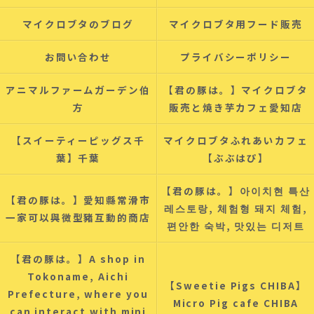
マイクロブタのブログ
マイクロブタ用フード販売
お問い合わせ
プライバシーポリシー
アニマルファームガーデン伯
【君の豚は。】マイクロブタ
方
販売と焼き芋カフェ愛知店
【スイーティーピッグス千
マイクロブタふれあいカフェ
葉】千葉
【ぶぶはぴ】
【君の豚は。】아이치현 특산
【君の豚は。】愛知縣常滑市
레스토랑, 체험형 돼지 체험,
一家可以與微型豬互動的商店
편안한 숙박, 맛있는 디저트
【君の豚は。】A shop in
Tokoname, Aichi
【Sweetie Pigs CHIBA】
Prefecture, where you
Micro Pig cafe CHIBA
can interact with mini