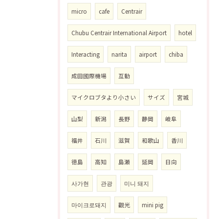
micro
cafe
Centrair
Chubu Centrair International Airport
hotel
Interacting
narita
airport
chiba
成田國際機場
互動
マイクロブタより小さい
サイズ
宮城
山梨
新潟
長野
静岡
岐阜
福井
石川
滋賀
和歌山
香川
徳島
高知
島瀬
延岡
日向
사가현
관광
미니 돼지
마이크로돼지
觀光
mini pig