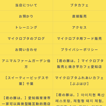
当店について
ブタカフェ
お預かり
直接販売
トレーニング
アクセス
マイクロブタのブログ
マイクロブタ用フード販売
お問い合わせ
プライバシーポリシー
アニマルファームガーデン伯
【君の豚は。】マイクロブタ
方
販売と焼き芋カフェ愛知店
【スイーティーピッグス千
マイクロブタふれあいカフェ
葉】千葉
【ぶぶはぴ】
【君の豚は。】아이치현 특산
【君の豚は。】愛知縣常滑市
레스토랑, 체험형 돼지 체험,
一家可以與微型豬互動的商店