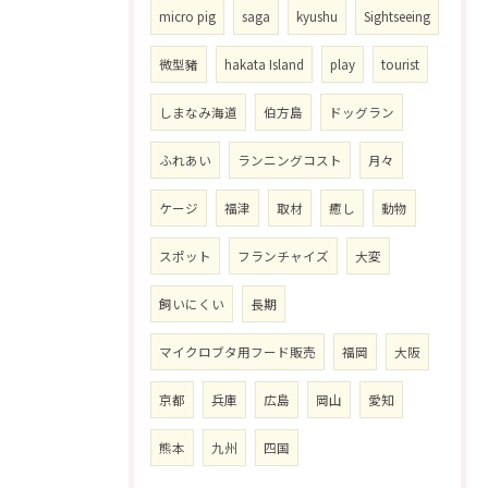
micro pig
saga
kyushu
Sightseeing
微型豬
hakata Island
play
tourist
しまなみ海道
伯方島
ドッグラン
ふれあい
ランニングコスト
月々
ケージ
福津
取材
癒し
動物
スポット
フランチャイズ
大変
飼いにくい
長期
マイクロブタ用フード販売
福岡
大阪
京都
兵庫
広島
岡山
愛知
熊本
九州
四国