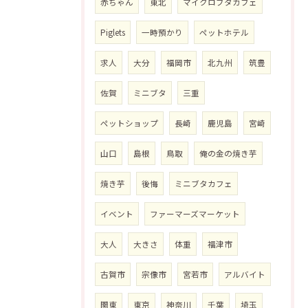
赤ちゃん
東北
マイクロブタカフェ
Piglets
一時預かり
ペットホテル
求人
大分
福岡市
北九州
筑豊
佐賀
ミニブタ
三重
ペットショップ
長崎
鹿児島
宮崎
山口
島根
鳥取
俺の金の焼き芋
焼き芋
後悔
ミニブタカフェ
イベント
ファーマーズマーケット
大人
大きさ
体重
福津市
古賀市
宗像市
宮若市
アルバイト
関東
東京
神奈川
千葉
埼玉