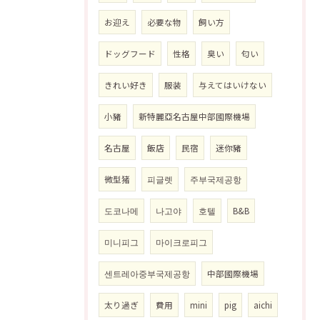
お迎え
必要な物
飼い方
ドッグフード
性格
臭い
匂い
きれい好き
服装
与えてはいけない
小豬
新特麗亞名古屋中部國際機場
名古屋
飯店
民宿
迷你豬
微型猪
피글렛
주부국제공항
도코나메
나고야
호텔
B&B
미니피그
마이크로피그
센트레아중부국제공항
中部國際機場
太り過ぎ
費用
mini
pig
aichi