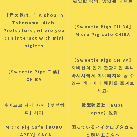
편안한 숙박, 맛있는 디저트
【君の豚は。】A shop in
Tokoname, Aichi
【Sweetie Pigs CHIBA】
Prefecture, where you
Micro Pig cafe CHIBA
can interact with mini
piglets
【Sweetie Pigs CHIBA】
지바현의 인기 관광지인 후나
【Sweetie Pigs 千葉】
바시시에서 미니돼지와 놀 수
CHIBA
있는 액티비티 체험을 즐겨보
세요.
마이크로 돼지 카페【부부하
微型豬互動【Bubu
피】사가
Happy】佐賀
Micro Pig Cafe【BUBU
困っているマイクロブタさん
HAPPY】SAGA
と飼い主さんへ