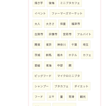
焼き芋
後悔
ミニブタカフェ
イベント
ファーマーズマーケット
大人
大きさ
体重
福津市
古賀市
宗像市
宮若市
アルバイト
関東
東京
神奈川
千葉
埼玉
茨城
群馬
栃木
ホテル
カフェ
愛媛
東海
中部
餌
ピッグフード
マイクロミニブタ
シャンプー
ブタカフェ
ダイエット
フード
エサ
量
常滑
観光