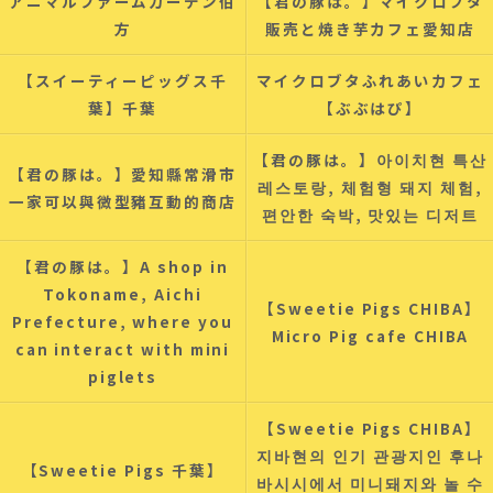
アニマルファームガーデン伯
【君の豚は。】マイクロブタ
方
販売と焼き芋カフェ愛知店
【スイーティーピッグス千
マイクロブタふれあいカフェ
葉】千葉
【ぶぶはぴ】
【君の豚は。】아이치현 특산
【君の豚は。】愛知縣常滑市
레스토랑, 체험형 돼지 체험,
一家可以與微型豬互動的商店
편안한 숙박, 맛있는 디저트
【君の豚は。】A shop in
Tokoname, Aichi
【Sweetie Pigs CHIBA】
Prefecture, where you
Micro Pig cafe CHIBA
can interact with mini
piglets
【Sweetie Pigs CHIBA】
지바현의 인기 관광지인 후나
【Sweetie Pigs 千葉】
바시시에서 미니돼지와 놀 수