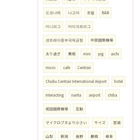
도코나메
나고야
호텔
B&B
미니피그
마이크로피그
센트레아중부국제공항
中部國際機場
太り過ぎ
費用
mini
pig
aichi
micro
cafe
Centrair
Chubu Centrair International Airport
hotel
Interacting
narita
airport
chiba
成田國際機場
互動
マイクロブタより小さい
サイズ
宮城
山梨
新潟
長野
静岡
岐阜