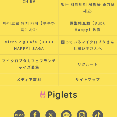
CHIBA
있는 액티비티 체험을 즐겨보
세요.
마이크로 돼지 카페【부부하
微型豬互動【Bubu
피】사가
Happy】佐賀
Micro Pig Cafe【BUBU
困っているマイクロブタさん
HAPPY】SAGA
と飼い主さんへ
マイクロブタカフェフランチ
リクルート
ャイズ募集
メディア取材
サイトマップ