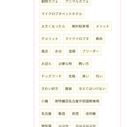
動物カフェ
アニマルカフェ
マイクロブタペットホテル
大きくなったら
無料駐車場
メリット
デメリット
マイクイロブタ
寿命
風呂
水分
里親
ブリーダー
お迎え
必要な物
飼い方
ドッグフード
性格
臭い
匂い
きれい好き
服装
与えてはいけない
小豬
新特麗亞名古屋中部國際機場
名古屋
飯店
民宿
迷你豬
微型猪
피글렛
주부국제공항