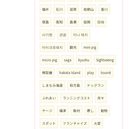
福井
石川
滋賀
和歌山
香川
徳島
高知
島瀬
延岡
日向
사가현
관광
미니 돼지
마이크로돼지
觀光
mini pig
micro pig
saga
kyushu
Sightseeing
微型豬
hakata Island
play
tourist
しまなみ海道
伯方島
ドッグラン
ふれあい
ランニングコスト
月々
ケージ
福津
取材
癒し
動物
スポット
フランチャイズ
大変